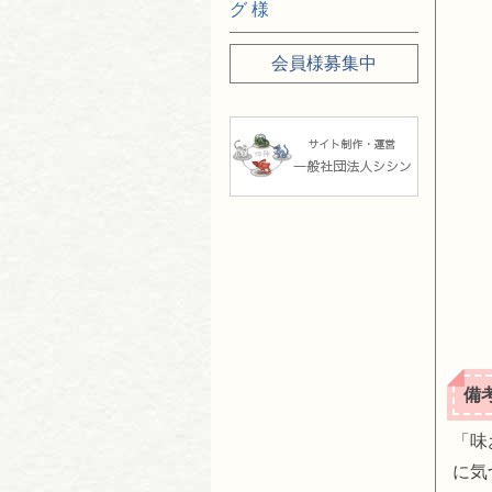
グ 様
会員様募集中
備
「味
に気