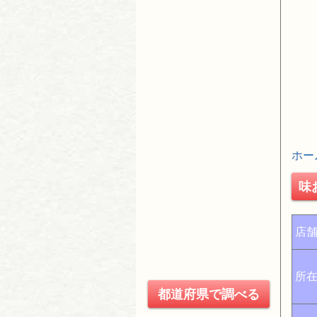
ホー
味
店
所
都道府県で調べる