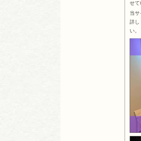
せて
当サ
詳し
い。