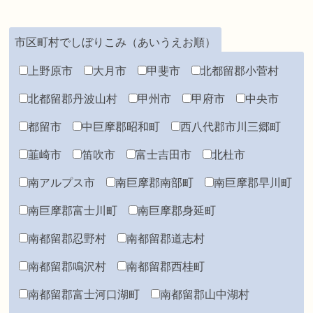
市区町村でしぼりこみ（あいうえお順）
上野原市
大月市
甲斐市
北都留郡小菅村
北都留郡丹波山村
甲州市
甲府市
中央市
都留市
中巨摩郡昭和町
西八代郡市川三郷町
韮崎市
笛吹市
富士吉田市
北杜市
南アルプス市
南巨摩郡南部町
南巨摩郡早川町
南巨摩郡富士川町
南巨摩郡身延町
南都留郡忍野村
南都留郡道志村
南都留郡鳴沢村
南都留郡西桂町
南都留郡富士河口湖町
南都留郡山中湖村