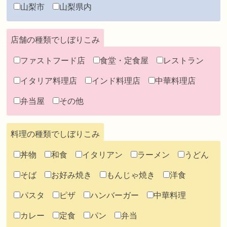
山梨市
山梨県内
店舗の種類でしぼりこみ
ファストフード店
食堂・定食屋
レストラン
イタリア料理店
インド料理店
中華料理店
弁当屋
その他
料理の種類でしぼりこみ
丼物
和食
イタリアン
ラーメン
うどん
そば
お好み焼き
もんじゃ焼き
洋食
パスタ
ピザ
ハンバーガー
中華料理
カレー
定食
パン
弁当