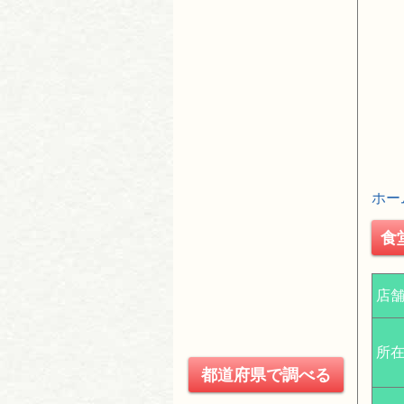
ホー
食
店
所
都道府県で調べる