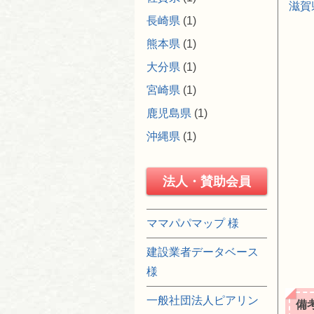
滋賀
長崎県
(1)
熊本県
(1)
大分県
(1)
宮崎県
(1)
鹿児島県
(1)
沖縄県
(1)
法人・賛助会員
ママパパマップ 様
建設業者データベース
様
一般社団法人ピアリン
備