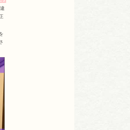
間違
正
を
さ