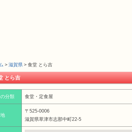
ム
>
滋賀県
> 食堂 とら吉
堂 とら吉
舗の分類
食堂・定食屋
〒525-0006
在地
滋賀県草津市志那中町22-5