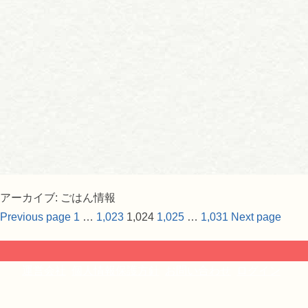
アーカイブ:
ごはん情報
Page
Page
Page
Page
Page
Previous page
1
…
1,023
1,024
1,025
…
1,031
Next page
投
稿
運営会社
個人情報保護方針
お問い合わせ
ログイン
の
ペ